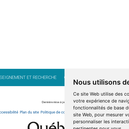
SEIGNEMENT ET RECHERCHE
CARRIÈRE
BÉNÉVOLAT
FO
Nous utilisons d
Ce site Web utilise des c
votre expérience de navig
Dernière mise à jour : 22 février 2024
fonctionnalités de base d
cessibilité
Plan du site
Politique de confidentialité
Documentation
Réalisati
site Web
,
pour mesurer vo
personnaliser les interac
pertinentes pour vous
.