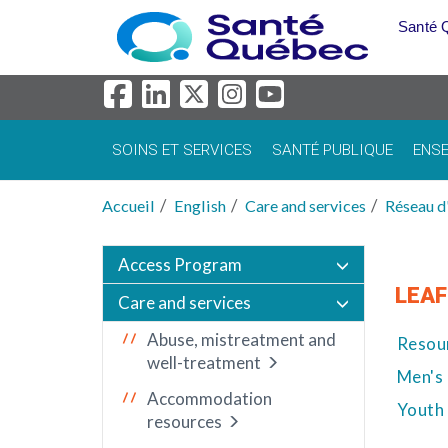
Aller au menu principal
Santé 
SOINS ET SERVICES
SANTÉ PUBLIQUE
ENSE
Accueil
English
Care and services
Réseau d'
Access Program
LEAF
Care and services
Abuse, mistreatment and
Resour
well-treatment
Men's 
Accommodation
Youth
resources