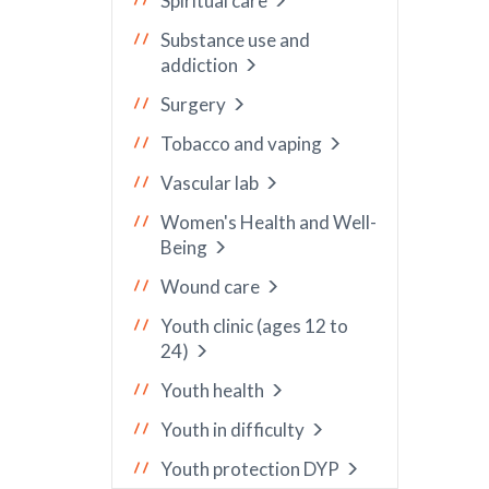
Spiritual care
Substance use and
addiction
Surgery
Tobacco and vaping
Vascular lab
Women's Health and Well-
Being
Wound care
Youth clinic (ages 12 to
24)
Youth health
Youth in difficulty
Youth protection DYP