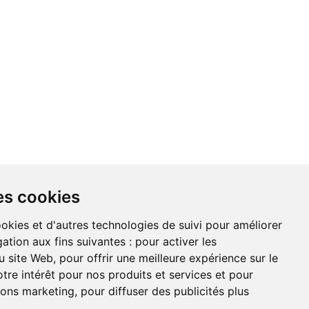
NDATIONS
À PROPOS DE NOUS
es cookies
ookies et d'autres technologies de suivi pour améliorer
ation aux fins suivantes :
pour activer les
u site Web
,
pour offrir une meilleure expérience sur le
on du site
tre intérêt pour nos produits et services et pour
tions marketing
,
pour diffuser des publicités plus