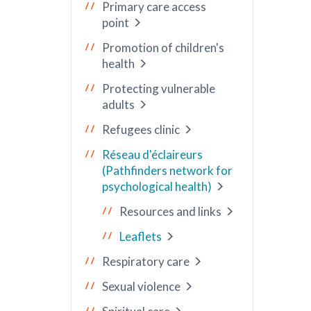
Primary care access
point
Promotion of children's
health
Protecting vulnerable
adults
Refugees clinic
Réseau d'éclaireurs
(Pathfinders network for
psychological health)
Resources and links
Leaflets
Respiratory care
Sexual violence