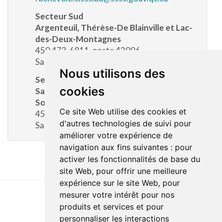
Secteur Sud
Argenteuil, Thérèse-De Blainville et Lac-
des-Deux-Montagnes
450 473-6811, poste 42006
Sans frais : 1 888 234-3837, poste 42006
Nous utilisons des
Secteur Nord
cookies
Saint-Jérôme, Pays-d'en-Haut, des
Sommets et Antoine-Labelle
Ce site Web utilise des cookies et
450 432-2777, poste 22201
d'autres technologies de suivi pour
Sans frais : 1 866 963-2777, poste 22201
améliorer votre expérience de
navigation aux fins suivantes :
pour
activer les fonctionnalités de base du
site Web
,
pour offrir une meilleure
expérience sur le site Web
,
pour
mesurer votre intérêt pour nos
produits et services et pour
Dernière mise à jour : 17 octobre 2024
personnaliser les interactions