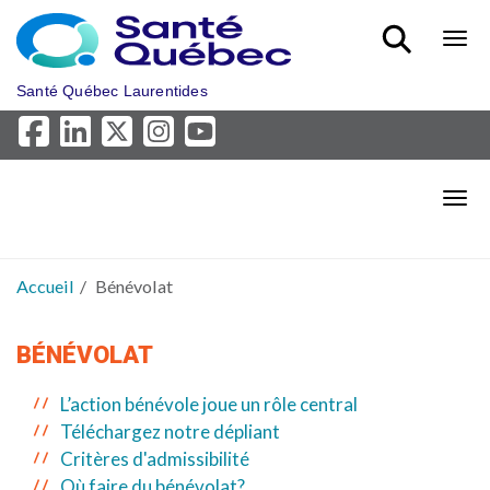
Aller au menu principal
Bout
Santé Québec Laurentides
Bout
Accueil
Bénévolat
BÉNÉVOLAT
L’action bénévole joue un rôle central
Téléchargez notre dépliant
Critères d'admissibilité
Où faire du bénévolat?