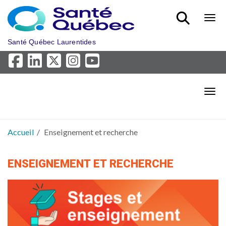
Aller au menu principal
Bout
Santé Québec Laurentides
Bout
Accueil
Enseignement et recherche
ENSEIGNEMENT ET RECHERCHE