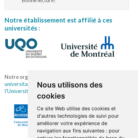
Bonne lecture!
Notre établissement est affilié à ces
universités :
Notre organisation est également membre du
Réseau
Nous utilisons des
universitaire intégré de santé et de services sociaux de
l’Université de Montréal.
cookies
Ce site Web utilise des cookies et
d'autres technologies de suivi pour
améliorer votre expérience de
navigation aux fins suivantes :
pour