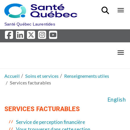
Aller au menu principal
Bout
Santé Québec Laurentides
Bout
Accueil
Soins et services
Renseignements utiles
Services facturables
English
SERVICES FACTURABLES
Service de perception financière
Vous trouverez dans cette section