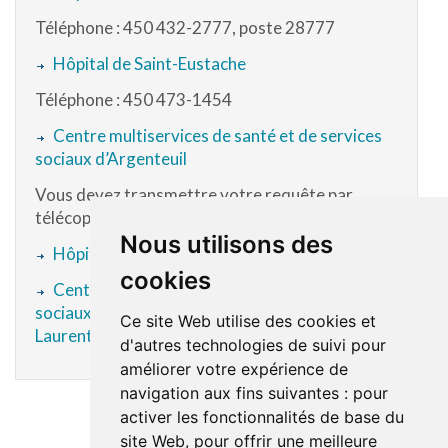
Téléphone : 450 432-2777, poste 28777
Hôpital de Saint-Eustache
Téléphone : 450 473-1454
Centre multiservices de santé et de services
sociaux d’Argenteuil
Vous devez transmettre votre requête par
télécopieur au 450 566-3344
Nous utilisons des
Hôpital de Mont-Laurier
cookies
Centre multiservices de santé et de services
sociaux de Sainte-Agathe (anciennement Hôpital
Ce site Web utilise des cookies et
Laurentien)
d'autres technologies de suivi pour
améliorer votre expérience de
navigation aux fins suivantes :
pour
activer les fonctionnalités de base du
site Web
,
pour offrir une meilleure