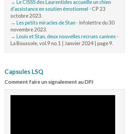
→
Le CISSS des Laurentides accueille un chien
d'assistance en soutien émotionnel
- CP 23
octobre 2023.
→
Les petits miracles de Stan
- Infolettre du 30
novembre 2023.
→
Louis et Stan, deux nouvelles recrues canines
-
La Boussole, vol.9 no.1 | Janvier 2024 | page 9.
Capsules LSQ
Comment faire un signalement au DPJ