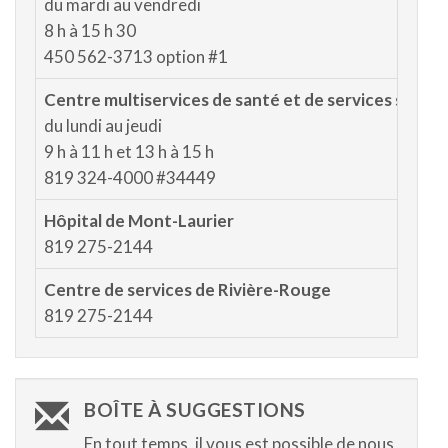
du mardi au vendredi
8 h à 15 h 30
450 562-3713 option #1
Centre multiservices de santé et de services socia
du lundi au jeudi
9 h à 11 h et 13 h à 15 h
819 324-4000 #34449
Hôpital de Mont-Laurier
819 275-2144
Centre de services de Rivière-Rouge
819 275-2144
BOÎTE À SUGGESTIONS
En tout temps, il vous est possible de nous