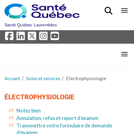
Aller au menu principal
Bout
Santé Québec Laurentides
Bout
Accueil
Soins et services
Électrophysiologie
ÉLECTROPHYSIOLOGIE
Notez bien
Annulation, refus et report d'examen
Transmettre votre formulaire de demande
d'examen