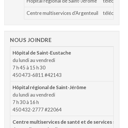
Hôpital régional de Saint-Jérôme
télécopieur
Centre multiservices d'Argenteuil
télécopieur
NOUS JOINDRE
Hôpital de Saint-Eustache
du lundi au vendredi
7 h 45 à 15 h 30
450 473-6811 #42143
Hôpital régional de Saint-Jérôme
du lundi au vendredi
7 h 30 à 16 h
450 432-2777 #22064
Centre multiservices de santé et de services sociau