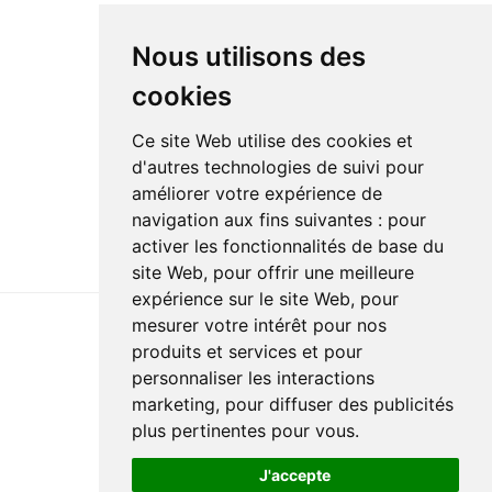
Nous utilisons des
cookies
Ce site Web utilise des cookies et
d'autres technologies de suivi pour
améliorer votre expérience de
navigation aux fins suivantes :
pour
activer les fonctionnalités de base du
site Web
,
pour offrir une meilleure
expérience sur le site Web
,
pour
mesurer votre intérêt pour nos
produits et services et pour
Dernière mise à jour: 4 mars 2024
personnaliser les interactions
Accessibilité
Plan du site
Politique de confidentialité
marketing
,
pour diffuser des publicités
Documentation
Réalisation du site
plus pertinentes pour vous
.
J'accepte