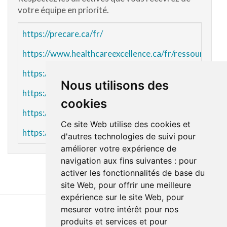
votre équipe en priorité.
https://precare.ca/fr/
https://www.healthcareexcellence.ca/fr/ressources/r
https://www.chumontreal.qc.ca/patients/preparer-mo
Nous utilisons des
https://educationdespatientscusm.ca/
cookies
https://www.chudequebec.ca/patient/chirurgie.aspx
Ce site Web utilise des cookies et
https://bibliotheque-patients.iucpq.qc.ca/
d'autres technologies de suivi pour
améliorer votre expérience de
navigation aux fins suivantes :
pour
activer les fonctionnalités de base du
site Web
,
pour offrir une meilleure
expérience sur le site Web
,
pour
mesurer votre intérêt pour nos
produits et services et pour
Dernière mise à jour : 3 avril 2024