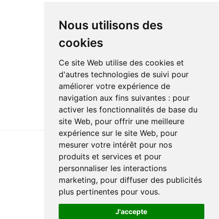
Nous utilisons des
cookies
Ce site Web utilise des cookies et
d'autres technologies de suivi pour
améliorer votre expérience de
navigation aux fins suivantes :
pour
activer les fonctionnalités de base du
site Web
,
pour offrir une meilleure
expérience sur le site Web
,
pour
mesurer votre intérêt pour nos
produits et services et pour
Dernière mise à jour : 29 juin 2026
personnaliser les interactions
Accessibilité
Plan du site
Politique de confidentialité
marketing
,
pour diffuser des publicités
Documentation
Réalisation du site
plus pertinentes pour vous
.
J'accepte