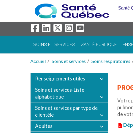
Aller au menu principal
Santé 
SOINS ET SERVICES
SANTÉ PUBLIQUE
ENSE
Accueil
Soins et services
Soins respiratoires
Renseignements utiles
PRO
Soins et services-Liste
alphabétique
Votre 
pulmona
Soins et services par type de
de votr
clientèle
Dépl
Adultes