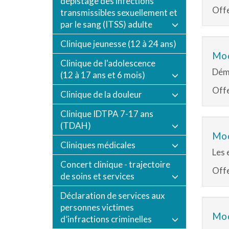
dépistage des infections
Offe
transmissibles sexuellement et
par le sang (ITSS) adulte
Clinique jeunesse (12 à 24 ans)
Mod
Clinique de l'adolescence
Démo
(12 à 17 ans et 6 mois)
Offe
Clinique de la douleur
Clinique IDTPA 7-17 ans
(TDAH)
Mod
Cliniques médicales
Les 
Concert clinique - trajectoire
Offe
de soins et services
Déclaration de services aux
personnes victimes
Mod
d’infractions criminelles