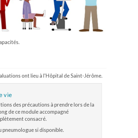
apacités.
aluations ont lieu à l'Hôpital de Saint-Jérôme.
e vie
ons des précautions à prendre lors de la
u long de ce module accompagné
mplètement consacré.
 du pneumologue si disponible.