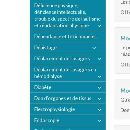
Les 
Déficience physique,
déficience intellectuelle,
Offe
trouble du spectre de l’autisme
et réadaptation physique
Dépendance et toxicomanies
Mod
Dépistage
Le p
réad
Déplacement des usagers
Offe
Déplacement des usagers en
hémodialyse
Diabète
Mod
Don d'organes et de tissus
Qu’e
Électrophysiologie
Donn
Endoscopie