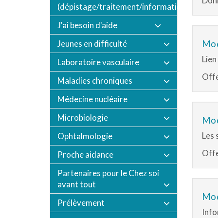
Donn
(dépistage/traitement/informations/vaccin
J'ai besoin d'aide
Jeunes en difficulté
Mod
Lien
Laboratoire vasculaire
Offe
Maladies chroniques
Médecine nucléaire
Microbiologie
Mod
Les 
Ophtalmologie
Offe
Proche aidance
Partenaires pour le Chez soi
avant tout
Mod
Prélèvement
Info