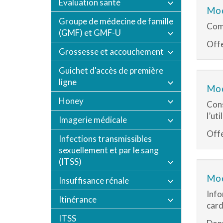
Évaluation santé
Mod
Groupe de médecine de famille
Comm
(GMF) et GMF-U
Offe
Grossesse et accouchement
Guichet d'accès de première
ligne
Mod
Honey
Cons
l’ut
Imagerie médicale
Offe
Infections transmissibles
sexuellement et par le sang
(ITSS)
Mod
Insuffisance rénale
Info
Itinérance
card
ITSS