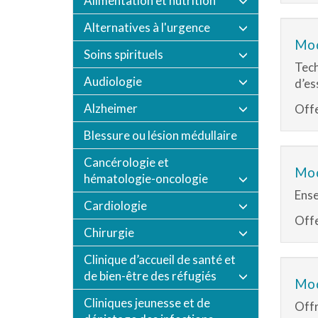
Alimentation et nutrition
Alternatives à l'urgence
Mod
Soins spirituels
Tech
Audiologie
d’es
Alzheimer
Offe
Blessure ou lésion médullaire
Cancérologie et
Mod
hématologie-oncologie
Ense
Cardiologie
Offe
Chirurgie
Clinique d’accueil de santé et
de bien-être des réfugiés
Mod
Cliniques jeunesse et de
Offr