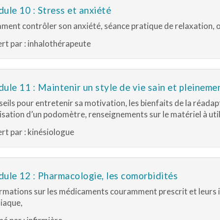
ule 10 : Stress et anxiété
ent contrôler son anxiété, séance pratique de relaxation, off
rt par : inhalothérapeute
ule 11 : Maintenir un style de vie sain et pleineme
eils pour entretenir sa motivation, les bienfaits de la réadapt
ilisation d’un podomètre, renseignements sur le matériel à util
rt par : kinésiologue
ule 12 : Pharmacologie, les comorbidités
rmations sur les médicaments couramment prescrit et leurs
iaque,