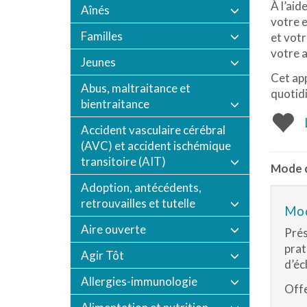
À l’aid
Aînés
votre 
Familles
et votr
votre a
Jeunes
Cet app
Abus, maltraitance et
quotidi
bientraitance
Accident vasculaire cérébral
(AVC) et accident ischémique
transitoire (AIT)
Mode d
Adoption, antécédents,
retrouvailles et tutelle
Mod
Aire ouverte
Prés
prat
Agir Tôt
d’éc
Allergies-immunologie
Offe