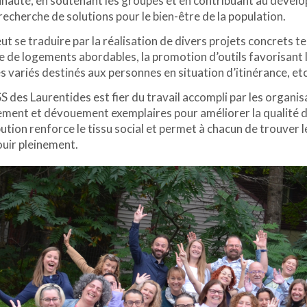
auté, en soutenant les groupes et en contribuant au dévelop
 recherche de solutions pour le bien-être de la population.
ut se traduire par la réalisation de divers projets concrets tel
e de logements abordables, la promotion d’outils favorisant la
s variés destinés aux personnes en situation d’itinérance, etc
S des Laurentides est fier du travail accompli par les organ
ent et dévouement exemplaires pour améliorer la qualité de v
ution renforce le tissu social et permet à chacun de trouver 
ouir pleinement.