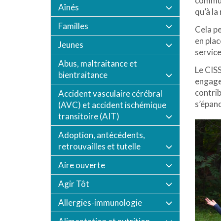
commun
Aînés
qu’à la
Familles
Cela pe
en plac
Jeunes
service
Abus, maltraitance et
Le CISS
bientraitance
engagem
contrib
Accident vasculaire cérébral
s’épan
(AVC) et accident ischémique
transitoire (AIT)
Adoption, antécédents,
retrouvailles et tutelle
Aire ouverte
Agir Tôt
Allergies-immunologie