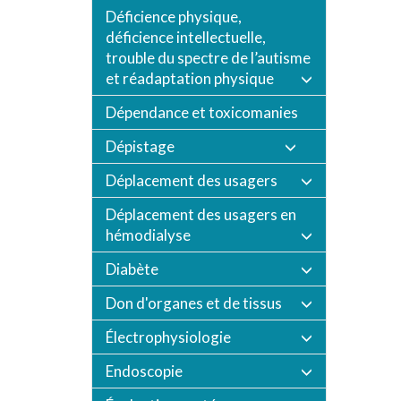
Déficience physique,
déficience intellectuelle,
trouble du spectre de l’autisme
et réadaptation physique
Dépendance et toxicomanies
Dépistage
Déplacement des usagers
Déplacement des usagers en
hémodialyse
Diabète
Don d'organes et de tissus
Électrophysiologie
Endoscopie