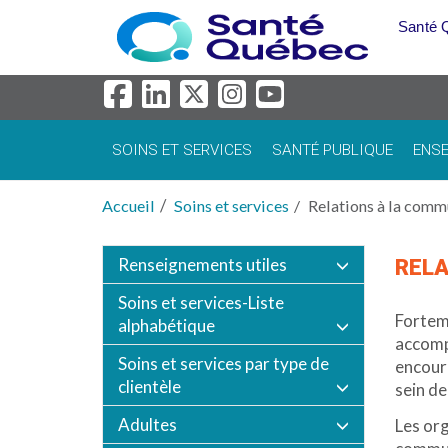
Aller au menu principal
Santé 
SOINS ET SERVICES
SANTÉ PUBLIQUE
ENSE
Accueil
Soins et services
Relations à la comm
Renseignements utiles
RELA
Soins et services-Liste
Fortem
alphabétique
accomp
Soins et services par type de
encoura
clientèle
sein de
Adultes
Les org