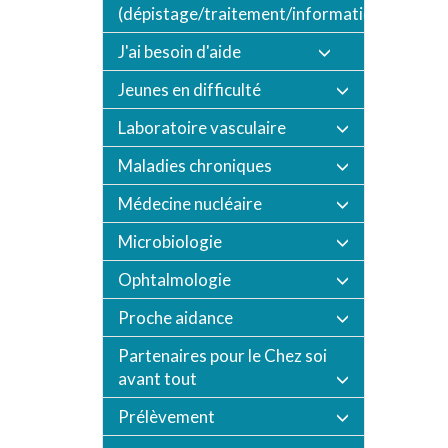
(dépistage/traitement/informations/vaccin
J'ai besoin d'aide
Jeunes en difficulté
Laboratoire vasculaire
Maladies chroniques
Médecine nucléaire
Microbiologie
Ophtalmologie
Proche aidance
Partenaires pour le Chez soi
avant tout
Prélèvement