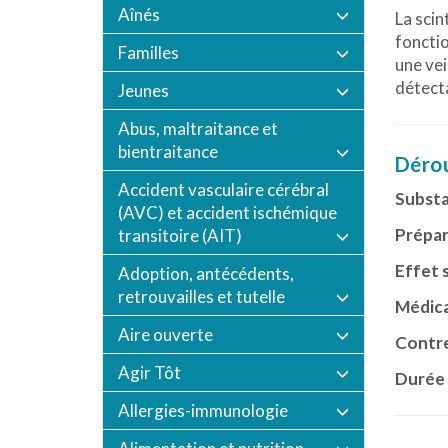
Aînés
La scin
fonctio
Familles
une vei
détecta
Jeunes
Abus, maltraitance et
bientraitance
Dérou
Accident vasculaire cérébral
Substa
(AVC) et accident ischémique
Prépar
transitoire (AIT)
Effet 
Adoption, antécédents,
retrouvailles et tutelle
Médica
Aire ouverte
Contre
Agir Tôt
Durée 
Allergies-immunologie