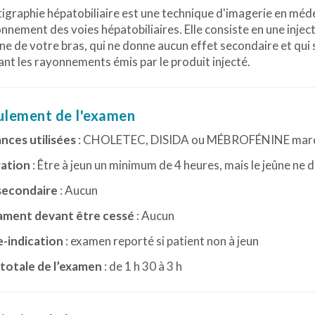
tigraphie hépatobiliaire est une technique d'imagerie en méde
nnement des voies hépatobiliaires. Elle consiste en une injec
ne de votre bras, qui ne donne aucun effet secondaire et qui se
nt les rayonnements émis par le produit injecté.
lement de l'examen
nces utilisées
: CHOLETEC, DISIDA ou MÉBROFÉNINE mar
ation
: Être à jeun un minimum de 4 heures, mais le jeûne ne 
secondaire
: Aucun
ment devant être cessé
: Aucun
-indication
: examen reporté si patient non à jeun
totale de l’examen
: de 1 h 30 à 3 h