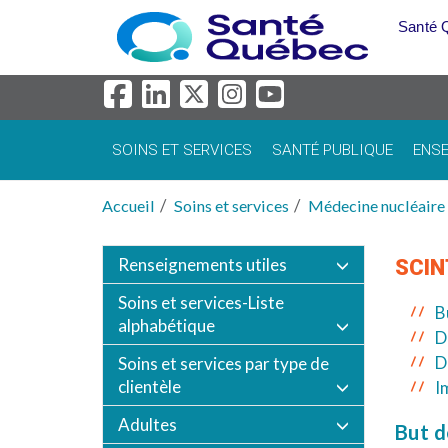
Aller au menu principal
Santé 
SOINS ET SERVICES
SANTÉ PUBLIQUE
ENSE
Accueil
Soins et services
Médecine nucléaire
Renseignements utiles
SCIN
Soins et services-Liste
B
alphabétique
D
D
Soins et services par type de
clientèle
I
Adultes
But d