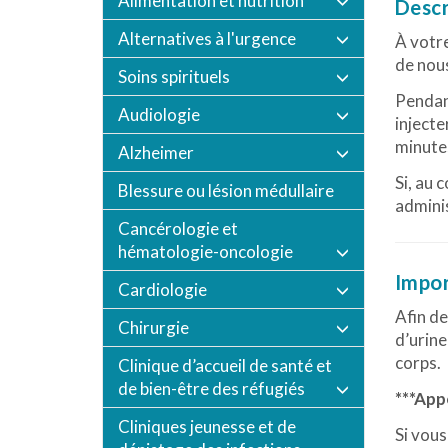
Alimentation et nutrition
Descr
Alternatives à l'urgence
À votre
de nous
Soins spirituels
Pendant
Audiologie
injecte
minutes
Alzheimer
Si, au 
Blessure ou lésion médullaire
adminis
Cancérologie et
hématologie-oncologie
Impo
Cardiologie
Afin de
Chirurgie
d’urine
corps.
Clinique d’accueil de santé et
de bien-être des réfugiés
***App
Cliniques jeunesse et de
Si vous