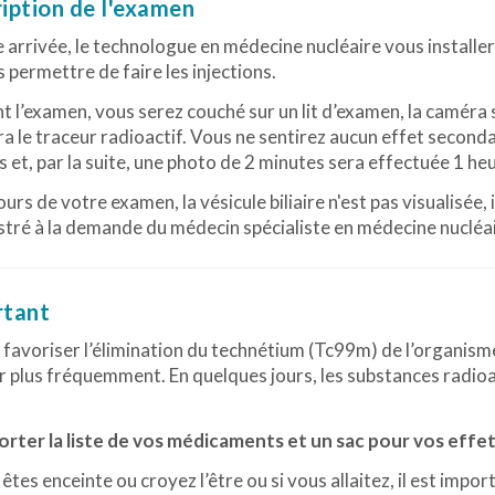
iption de l'examen
 arrivée, le technologue en médecine nucléaire vous installer
 permettre de faire les injections.
 l’examen, vous serez couché sur un lit d’examen, la caméra
ra le traceur radioactif. Vous ne sentirez aucun effet second
 et, par la suite, une photo de 2 minutes sera effectuée 1 heu
cours de votre examen, la vésicule biliaire n'est pas visualisée
tré à la demande du médecin spécialiste en médecine nucléaire
rtant
 favoriser l’élimination du technétium (Tc99m) de l’organisme
r plus fréquemment. En quelques jours, les substances radio
orter la liste de vos médicaments et un sac pour vos effe
 êtes enceinte ou croyez l’être ou si vous allaitez, il est impo