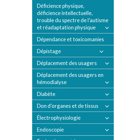
Déficience physique,
déficience intellectuelle,
trouble du spectre de l’autisme
et réadaptation physique
Dépendance et toxicomanies
Dépistage
Déplacement des usagers
Déplacement des usagers en
hémodialyse
Diabète
Don d'organes et de tissus
Électrophysiologie
Endoscopie