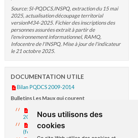
Source: SI-PQDCS,INSPQ, extraction du 15 mai
2025, actualisation découpage territorial
versionM34-2025. Fichier des inscriptions des
personnes assurées extrait à partir de
l'environnement informationnel, RAMQ,
Infocentre de l'INSPQ, Mise à jour de l'indicateur
le 21 octobre 2025.
DOCUMENTATION UTILE
Bilan PQDCS 2009-2014
Bulletins Les Maux qui courent
Les Maux qui courent - Vol. 26 No 2 (avril
Nous utilisons des
2019)
cookies
Les Maux qui courent - Vol. 25 No 1
(février 2018)