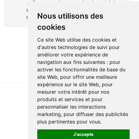
→
Pour consulter un professionnel de la
santé, visitez la page des différents
Nous utilisons des
services offerts dans la région
.
cookies
Ce site Web utilise des cookies et
d'autres technologies de suivi pour
améliorer votre expérience de
navigation aux fins suivantes :
pour
activer les fonctionnalités de base du
site Web
,
pour offrir une meilleure
expérience sur le site Web
,
pour
mesurer votre intérêt pour nos
produits et services et pour
Dernière mise à jour : 27 juin 2025
personnaliser les interactions
Accessibilité
Plan du site
Politique de confidentialité
marketing
,
pour diffuser des publicités
Documentation
Réalisation du site
plus pertinentes pour vous
.
J'accepte