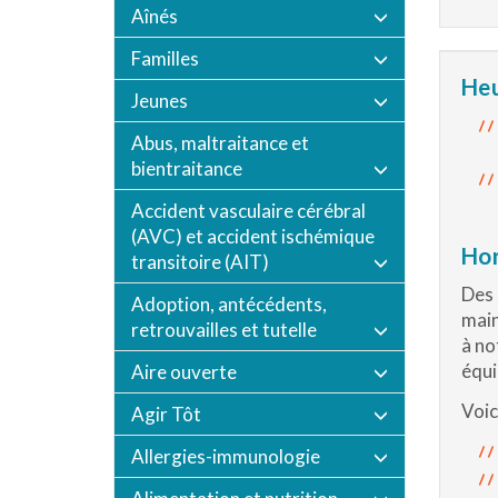
Aînés
Familles
Heu
Jeunes
Abus, maltraitance et
bientraitance
Accident vasculaire cérébral
(AVC) et accident ischémique
Ho
transitoire (AIT)
Des 
Adoption, antécédents,
main
retrouvailles et tutelle
à no
équi
Aire ouverte
Voici
Agir Tôt
Allergies-immunologie