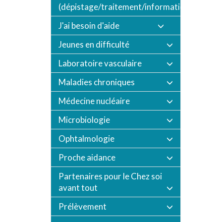
(dépistage/traitement/informations/vaccin
J'ai besoin d'aide
Jeunes en difficulté
Laboratoire vasculaire
Maladies chroniques
Médecine nucléaire
Microbiologie
Ophtalmologie
Proche aidance
Partenaires pour le Chez soi
avant tout
Prélèvement