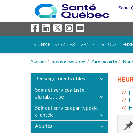
Aller au menu principal
Santé 
SOINS ET SERVICES
SANTÉ PUBLIQUE
ENSE
Accueil
Soins et services
Aire ouverte
Nous
Renseignements utiles
HEUR
Soins et services-Liste
H
alphabétique
H
H
Soins et services par type de
clientèle
Adultes