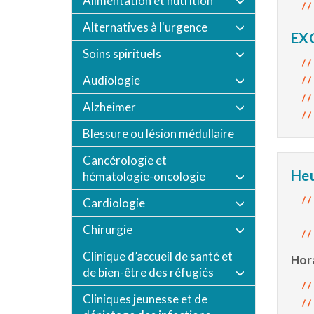
Alimentation et nutrition
Alternatives à l'urgence
EX
Soins spirituels
Audiologie
Alzheimer
Blessure ou lésion médullaire
Cancérologie et
Heu
hématologie-oncologie
Cardiologie
Chirurgie
Clinique d’accueil de santé et
Hora
de bien-être des réfugiés
Cliniques jeunesse et de