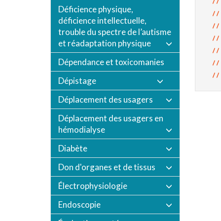
Déficience physique,
déficience intellectuelle,
trouble du spectre de l’autisme
et réadaptation physique
Dépendance et toxicomanies
Dépistage
Déplacement des usagers
Déplacement des usagers en
hémodialyse
Diabète
Don d'organes et de tissus
Électrophysiologie
Endoscopie