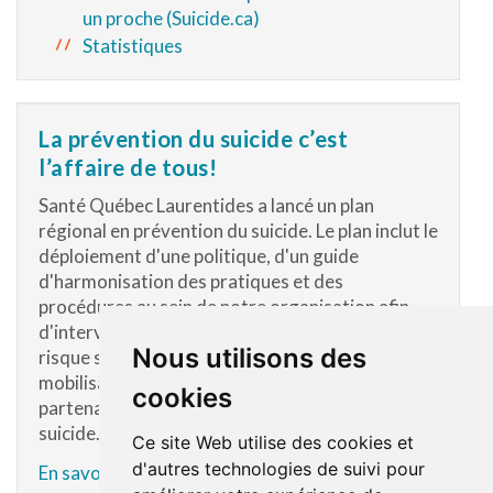
un proche (Suicide.ca)
Statistiques
La prévention du suicide c’est
l’affaire de tous!
Santé Québec Laurentides a lancé un plan
régional en prévention du suicide. Le plan inclut le
déploiement d'une politique, d'un guide
d'harmonisation des pratiques et des
procédures au sein de notre organisation afin
d'intervenir auprès de la personne présentant un
Nous utilisons des
risque suicidaire. Il prévoit également la
mobilisation et la concertation des différents
cookies
partenaires impliqués dans la prévention du
suicide.
Ce site Web utilise des cookies et
d'autres technologies de suivi pour
En savoir plus