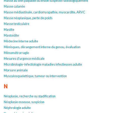
Masse au sein palpable ou lésion suspecte radiologiquement
Masse cutanée
Masse médiastinale, cardiomyopathie, myocardite, ARVC
Masse néoplasique, perte de poids
Masse testiculaire
Mastite
Mastoïdite
Médecine interne adulte
Ménisques, dérangement interne du genou, évaluation
Ménométrorragie
Mesures d'urgence médicale
Microbiologie-infectiologie maladies infectieuses adulte
Morsure animale
Musculosquelettique, tumeur ou intervention
N
Néoplasie, recherche ou stadification
Néoplasie osseuse, suspicion
Néphrologie adulte