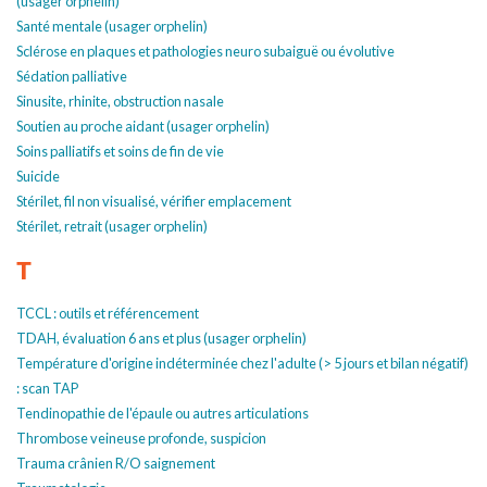
(usager orphelin)
Santé mentale (usager orphelin)
Sclérose en plaques et pathologies neuro subaiguë ou évolutive
Sédation palliative
Sinusite, rhinite, obstruction nasale
Soutien au proche aidant (usager orphelin)
Soins palliatifs et soins de fin de vie
Suicide
Stérilet, fil non visualisé, vérifier emplacement
Stérilet, retrait (usager orphelin)
T
TCCL : outils et référencement
TDAH, évaluation 6 ans et plus (usager orphelin)
Température d'origine indéterminée chez l'adulte (> 5 jours et bilan négatif)
: scan TAP
Tendinopathie de l'épaule ou autres articulations
Thrombose veineuse profonde, suspicion
Trauma crânien R/O saignement