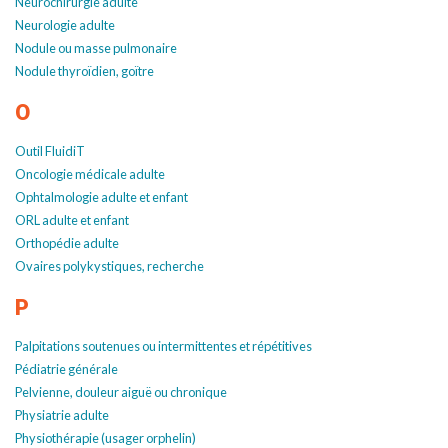
Neurochirurgie adulte
Neurologie adulte
Nodule ou masse pulmonaire
Nodule thyroïdien, goïtre
O
Outil FluidiT
Oncologie médicale adulte
Ophtalmologie adulte et enfant
ORL adulte et enfant
Orthopédie adulte
Ovaires polykystiques, recherche
P
Palpitations soutenues ou intermittentes et répétitives
Pédiatrie générale
Pelvienne, douleur aiguë ou chronique
Physiatrie adulte
Physiothérapie (usager orphelin)