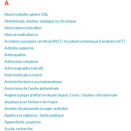
A
Abcès/cellulite sphère ORL
Abdominale, douleur subaiguë ou chronique
Abréviations interdites
Abus et maltraitance
Accident vasculaire cérébral (AVC) / Accident ischémique transitoire (AIT)
Adénite suppurée
Adénopathie
Admission complexe
Adressographe (retrait)
Aide médicale à mourir
Anémie ferriprive asymptomatique
Anévrisme de l’aorte abdominale
Angine typique d'effort évoluant depuis 1 mois / douleur rétrosternale
atypique avec facteurs de risque
Anxiété situationnelle (usager orphelin)
Appels à la vigilance - Santé publique
Appendicite, suspicion
Ascite, recherche