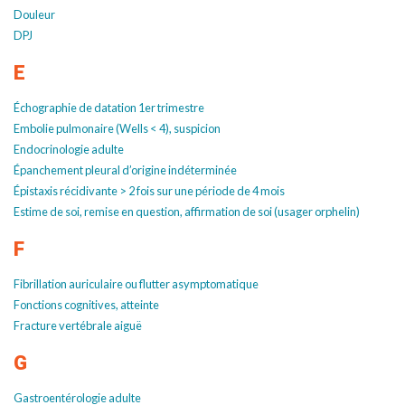
Douleur
DPJ
E
Échographie de datation 1er trimestre
Embolie pulmonaire (Wells < 4), suspicion
Endocrinologie adulte
Épanchement pleural d’origine indéterminée
Épistaxis récidivante > 2 fois sur une période de 4 mois
Estime de soi, remise en question, affirmation de soi (usager orphelin)
F
Fibrillation auriculaire ou flutter asymptomatique
Fonctions cognitives, atteinte
Fracture vertébrale aiguë
G
Gastroentérologie adulte