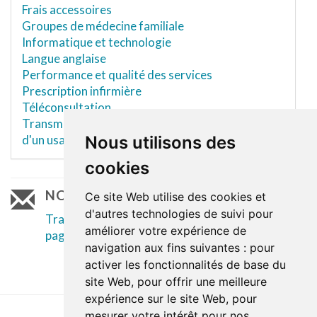
Frais accessoires
Groupes de médecine familiale
Informatique et technologie
Langue anglaise
Performance et qualité des services
Prescription infirmière
Téléconsultation
Transmission d'informations lors du transfert
d'un usager
Nous utilisons des
cookies
NOUS JOINDRE
Ce site Web utilise des cookies et
d'autres technologies de suivi pour
Transmettre une suggestion concernant cette
améliorer votre expérience de
page
navigation aux fins suivantes :
pour
activer les fonctionnalités de base du
site Web
,
pour offrir une meilleure
expérience sur le site Web
,
pour
mesurer votre intérêt pour nos