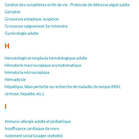
Gestion des symptômes en fin de vie - Protocole de détresse aiguë subite
Gériatrie
Grossesse ectopique, suspicion
Grossesse saignement 1er trimestre
Gynécologie adulte
H
Hématologie et néoplasie hématologique adulte
Hématurie macroscopique asymptomatique
Hématurie microscopique
Hémoptysie
Hépatique, bilan perturbé ou recherche de maladie chronique (NSH,
cirrhose, hépatite, etc.)
I
Immuno-allergie adulte et pédiatrique
Insuffisance cardiaque de novo
Isolement social (usager orphelin)