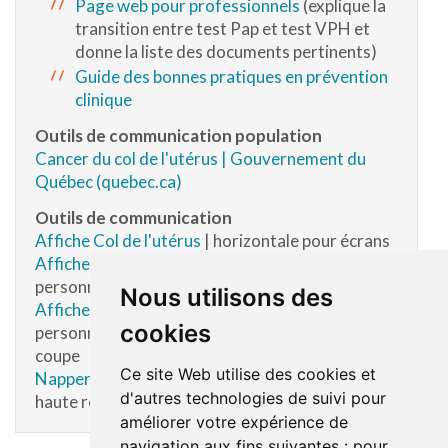
Page web pour professionnels
(explique la
transition entre test Pap et test VPH et
donne la liste des documents pertinents)
Guide des bonnes pratiques en prévention
clinique
Outils de communication population
Cancer du col de l'utérus | Gouvernement du
Québec (quebec.ca)
Outils de communication
Affiche Col de l'utérus
| horizontale pour écrans
Affiche Col de l'utérus
| verticale, avec zone
personnalisable, haute résolution
Nous utilisons des
Affiche Col de l'utérus
| verticale, sans zone
cookies
personnalisable, haute résolution avec lignes de
coupe
Ce site Web utilise des cookies et
Napperon Col de l'utérus
| basse résolution,
d'autres technologies de suivi pour
haute résolution avec lignes de coupe
améliorer votre expérience de
navigation aux fins suivantes :
pour