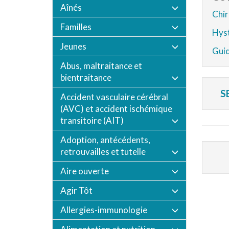
Aînés
Chir
Familles
Hyst
Jeunes
Guid
Abus, maltraitance et
bientraitance
S
Accident vasculaire cérébral
(AVC) et accident ischémique
transitoire (AIT)
Adoption, antécédents,
retrouvailles et tutelle
Aire ouverte
Agir Tôt
Allergies-immunologie