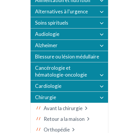
Alimentation et nutrition
Alternatives à l'urgence
Soins spirituels
Audiologie
Alzheimer
Blessure ou lésion médullaire
Cancérologie et
hématologie-oncologie
Cardiologie
Chirurgie
Avant la chirurgie
Retour a la maison
Orthopédie