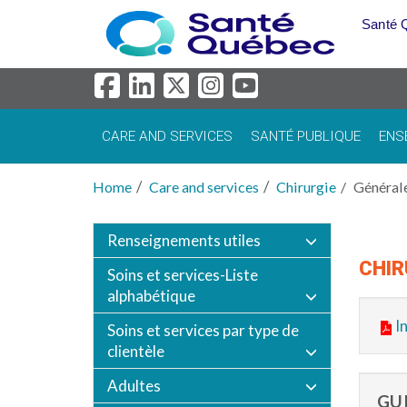
Skip to main content
Santé 
CARE AND SERVICES
SANTÉ PUBLIQUE
ENS
Home
Care and services
Chirurgie
Général
Renseignements utiles
CHIR
Soins et services-Liste
alphabétique
I
Soins et services par type de
clientèle
Adultes
GUI