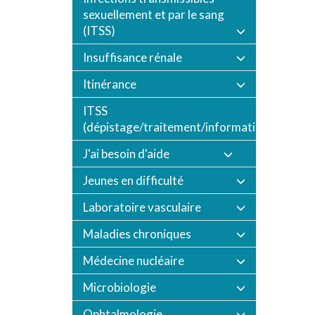
sexuellement et par le sang
(ITSS)
Insuffisance rénale
Itinérance
ITSS
(dépistage/traitement/informations/vaccin
J'ai besoin d'aide
Jeunes en difficulté
Laboratoire vasculaire
Maladies chroniques
Médecine nucléaire
Microbiologie
Ophtalmologie