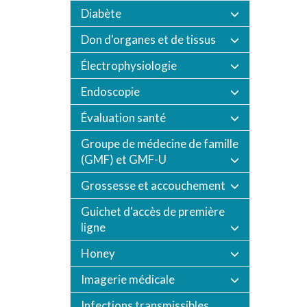
Diabète
Don d'organes et de tissus
Électrophysiologie
Endoscopie
Évaluation santé
Groupe de médecine de famille
(GMF) et GMF-U
Grossesse et accouchement
Guichet d'accès de première
ligne
Honey
Imagerie médicale
Infections transmissibles