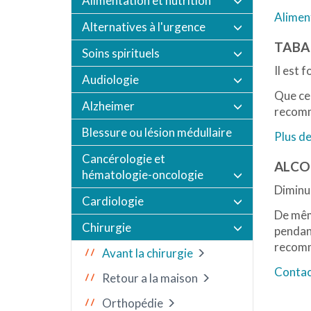
Alimentation et nutrition
Alimen
Alternatives à l'urgence
TABA
Soins spirituels
Il est 
Audiologie
Que ce 
Alzheimer
recomm
Blessure ou lésion médullaire
Plus de
Cancérologie et
ALCO
hématologie-oncologie
Diminue
Cardiologie
De mêm
Chirurgie
pendant
recomm
Avant la chirurgie
Contact
Retour a la maison
Orthopédie