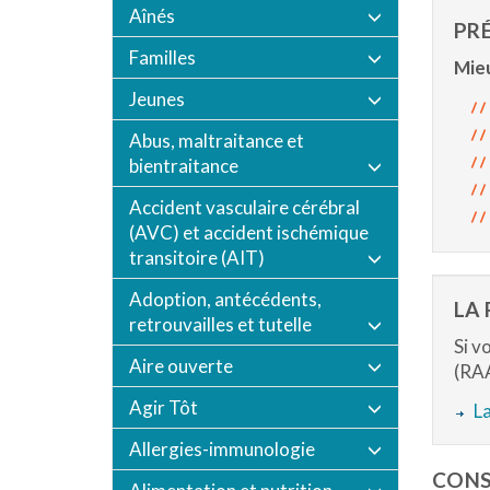
Aînés
PRÉ
Familles
Mieu
Jeunes
Abus, maltraitance et
bientraitance
Accident vasculaire cérébral
(AVC) et accident ischémique
transitoire (AIT)
Adoption, antécédents,
LA
retrouvailles et tutelle
Si v
Aire ouverte
(RAA
Agir Tôt
La
Allergies-immunologie
CONS