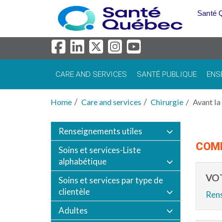
Skip to main content
Santé 
CARE AND SERVICES
SANTÉ PUBLIQUE
ENS
Home
Care and services
Chirurgie
Avant la
Renseignements utiles
COMM
Soins et services-Liste
alphabétique
VOT
Soins et services par type de
clientèle
Rens
Adultes