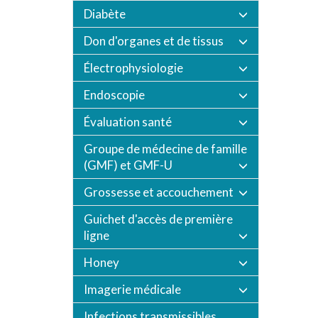
Diabète
Don d'organes et de tissus
Électrophysiologie
Endoscopie
Évaluation santé
Groupe de médecine de famille
(GMF) et GMF-U
Grossesse et accouchement
Guichet d'accès de première
ligne
Honey
Imagerie médicale
Infections transmissibles