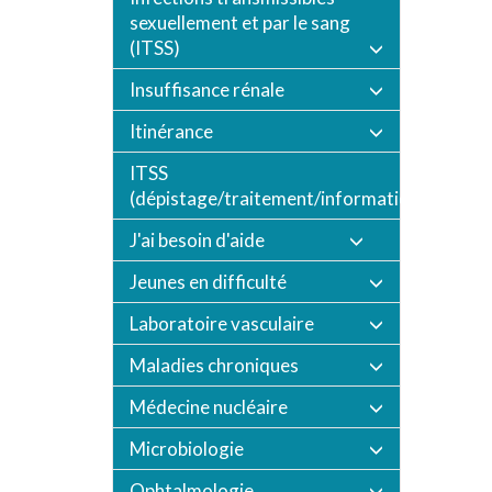
sexuellement et par le sang
(ITSS)
Insuffisance rénale
Itinérance
ITSS
(dépistage/traitement/informations/vaccin
J'ai besoin d'aide
Jeunes en difficulté
Laboratoire vasculaire
Maladies chroniques
Médecine nucléaire
Microbiologie
Ophtalmologie