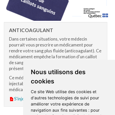
ANTICOAGULANT
Dans certaines situations, votre médecin
pourrait vous prescrire un médicament pour
rendre votre sang plus fluide (anticoagulant). Ce
médicament empêche la formation d'un caillot
de sang et peuvent éliminer les caillots déjà
présents.
Nous utilisons des
Ce médicament peut être sous la forme
cookies
injectable. Dans ce cas, vous aurez à injecter le
médicament dans vos tissus, sous la peau.
Ce site Web utilise des cookies et
d'autres technologies de suivi pour
S'injecter un anticoagulant
améliorer votre expérience de
navigation aux fins suivantes :
pour