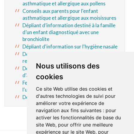
asthmatique et allergique aux pollens
Conseils aux parents pour l'enfant
asthmatique et allergique aux moisissures
Dépliant d’information destiné à la famille
d’un enfant diagnostiqué avec une
bronchiolite
Dépliant d'information sur l'hygiène nasale
Dépliant d'information sur le virus
respiratoire syncytial (VRS)
Nous utilisons des
Dépliant d'information sur la crise
d'asthme
cookies
Feuillet d'information « Quand consulter à
Ce site Web utilise des cookies et
l'urgence ? »
d'autres technologies de suivi pour
Dépliant pour la prévention des chutes
améliorer votre expérience de
navigation aux fins suivantes :
pour
activer les fonctionnalités de base du
site Web
,
pour offrir une meilleure
expérience sur le site Web
,
pour