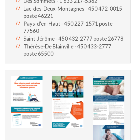
Des Sommets - 1 833 217-5362
Lac-des-Deux-Montagnes - 450 472-0015
poste 46221
Pays-d'en-Haut - 450 227-1571 poste
77560
Saint-Jérôme - 450 432-2777 poste 26778
Thérèse-De Blainville - 450 433-2777
poste 65500