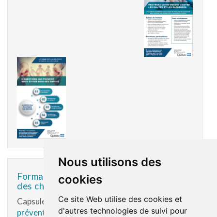
Nous utilisons des
Formation - Programme de prévention
cookies
des chutes
Ce site Web utilise des cookies et
Capsule de formation -
Programme de
d'autres technologies de suivi pour
prévention des chutes