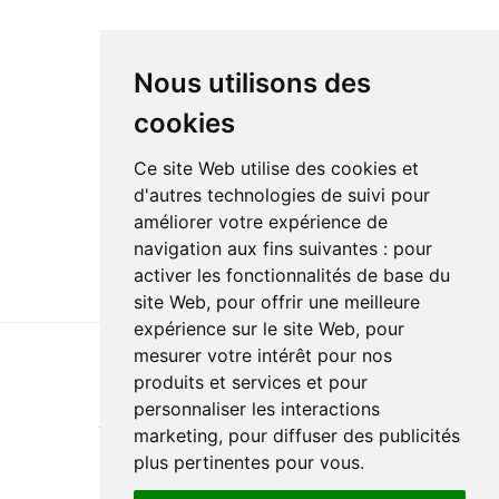
Nous utilisons des
cookies
Ce site Web utilise des cookies et
d'autres technologies de suivi pour
améliorer votre expérience de
navigation aux fins suivantes :
pour
activer les fonctionnalités de base du
site Web
,
pour offrir une meilleure
expérience sur le site Web
,
pour
mesurer votre intérêt pour nos
produits et services et pour
Last update : 24 February 2024
personnaliser les interactions
Accessibility
Site map
Privacy policy
Documentation
marketing
,
pour diffuser des publicités
Website development
plus pertinentes pour vous
.