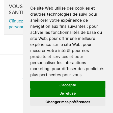
VOUS ÊTES UN PROFESSIONNEL DE LA
Ce site Web utilise des cookies et
SANTÉ?
d'autres technologies de suivi pour
améliorer votre expérience de
Cliquez ici pour accéder au contenu réservé au
navigation aux fins suivantes :
pour
personnel du CISSS des Laurentides.
activer les fonctionnalités de base du
site Web
,
pour offrir une meilleure
expérience sur le site Web
,
pour
mesurer votre intérêt pour nos
produits et services et pour
personnaliser les interactions
marketing
,
pour diffuser des publicités
Last update : 22 June 2026
plus pertinentes pour vous
.
Accessibility
Site map
Privacy policy
Documentation
Website development
J'accepte
Je refuse
Changer mes préférences
© Santé Québec Laurentides, 2026