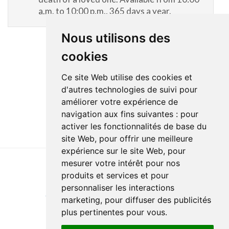
a.m. to 10:00 p.m., 365 days a year.
Nous utilisons des
cookies
Ce site Web utilise des cookies et
d'autres technologies de suivi pour
améliorer votre expérience de
navigation aux fins suivantes :
pour
activer les fonctionnalités de base du
site Web
,
pour offrir une meilleure
expérience sur le site Web
,
pour
mesurer votre intérêt pour nos
produits et services et pour
Last update : 2 April 2024
personnaliser les interactions
Accessibility
Site map
Privacy policy
Documentation
marketing
,
pour diffuser des publicités
Website development
plus pertinentes pour vous
.