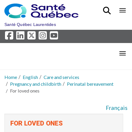
Skip to main content
Bout
Santé Québec Laurentides
Bout
Home
English
Care and services
Pregnancy and childbirth
Perinatal bereavement
For loved ones
Français
FOR LOVED ONES