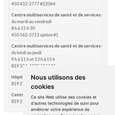
450 432-2777 #22064
Centre multiservices de santé et de services sociau
du mardi au vendredi
8 h à 15 h 30
450 562-3713 option #1
Centre multiservices de santé et de services socia
du lundi au jeudi
9 h à 11 h et 13 h à 15 h
819 324-4000 #34449
Nous utilisons des
Hôpital de Mont-Laurier
819 275-2144
cookies
Centre de services de Rivière-Rouge
Ce site Web utilise des cookies et
819 275-2144
d'autres technologies de suivi pour
améliorer votre expérience de