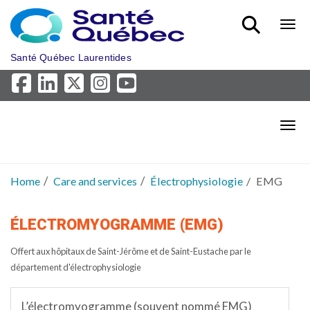
Skip to main content
Bout
Santé Québec Laurentides
Bout
Home
Care and services
Électrophysiologie
EMG
ÉLECTROMYOGRAMME (EMG)
Offert aux hôpitaux de Saint-Jérôme et de Saint-Eustache par le
département d'électrophysiologie
L’électromyogramme (souvent nommé EMG)