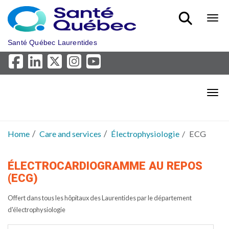
Skip to main content
Bout
Santé Québec Laurentides
Bout
Home
Care and services
Électrophysiologie
ECG
ÉLECTROCARDIOGRAMME AU REPOS
(ECG)
Offert dans tous les hôpitaux des Laurentides par le département
d'électrophysiologie