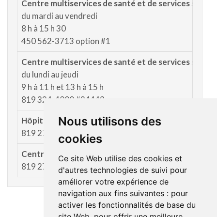
Centre multiservices de santé et de services sociau
du mardi au vendredi
8 h à 15 h 30
450 562-3713 option #1
Centre multiservices de santé et de services socia
du lundi au jeudi
9 h à 11 h et 13 h à 15 h
819 324-4000 #34449
Nous utilisons des
Hôpital de Mont-Laurier
819 275-2144
cookies
Centre de services de Rivière-Rouge
Ce site Web utilise des cookies et
819 275-2144
d'autres technologies de suivi pour
améliorer votre expérience de
navigation aux fins suivantes :
pour
activer les fonctionnalités de base du
site Web
,
pour offrir une meilleure