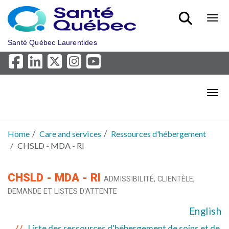
Skip to main content
Bout
Santé Québec Laurentides
Bout
Home
Care and services
Ressources d'hébergement
CHSLD - MDA - RI
CHSLD - MDA - RI
ADMISSIBILITÉ, CLIENTÈLE,
DEMANDE ET LISTES D'ATTENTE
English
Liste des ressources d'hébergement de soins et de