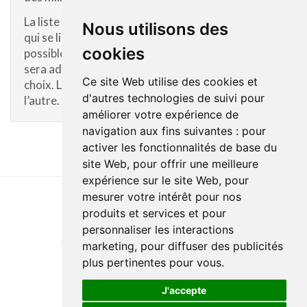
La liste d’attente fluctue en fonction des places
Nous utilisons des
qui se libèrent. Il n’est par conséquent pas
cookies
possible de prévoir à quel moment une personne
sera admise au milieu d’hébergement de son
Ce site Web utilise des cookies et
choix. Le délai d’attente varie d’une installation à
d'autres technologies de suivi pour
l’autre.
améliorer votre expérience de
navigation aux fins suivantes :
pour
activer les fonctionnalités de base du
site Web
,
pour offrir une meilleure
expérience sur le site Web
,
pour
mesurer votre intérêt pour nos
produits et services et pour
Last update : 17 June 2025
personnaliser les interactions
Accessibility
Site map
Privacy policy
Documentation
marketing
,
pour diffuser des publicités
Website development
plus pertinentes pour vous
.
J'accepte