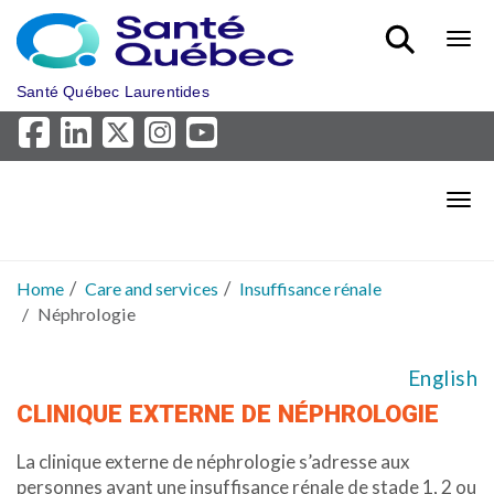
Skip to main content
Bout
Santé Québec Laurentides
Bout
Home
Care and services
Insuffisance rénale
Néphrologie
English
CLINIQUE EXTERNE DE NÉPHROLOGIE
La clinique externe de néphrologie s’adresse aux
personnes ayant une insuffisance rénale de stade 1, 2 ou