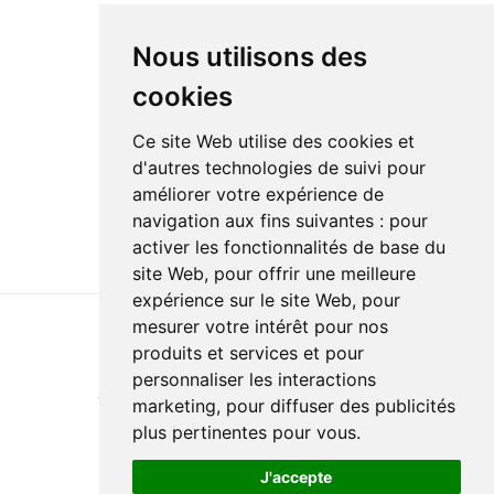
Nous utilisons des
cookies
Ce site Web utilise des cookies et
d'autres technologies de suivi pour
améliorer votre expérience de
navigation aux fins suivantes :
pour
activer les fonctionnalités de base du
site Web
,
pour offrir une meilleure
expérience sur le site Web
,
pour
mesurer votre intérêt pour nos
produits et services et pour
Last update : 4 March 2024
personnaliser les interactions
Accessibility
Site map
Privacy policy
Documentation
marketing
,
pour diffuser des publicités
Website development
plus pertinentes pour vous
.
J'accepte