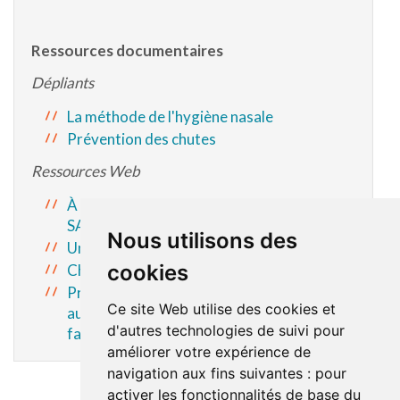
Ressources documentaires
Dépliants
La méthode de l'hygiène nasale
Prévention des chutes
Ressources Web
À chaque âge son siège et sa ceinture -
SAAQ (gouv.qc.ca)
Nous utilisons des
Une naissance, un livre
cookies
Charte des soins de maternité respectueux
Principes directeurs des soins à la mère et
Ce site Web utilise des cookies et
au nouveau-né dans une perspective
d'autres technologies de suivi pour
familiale
améliorer votre expérience de
navigation aux fins suivantes :
pour
activer les fonctionnalités de base du