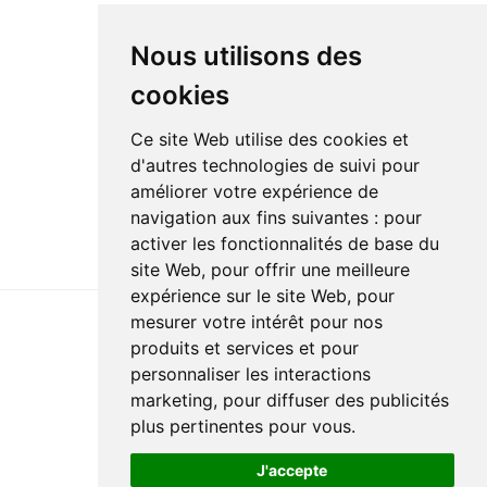
Nous utilisons des
cookies
Ce site Web utilise des cookies et
d'autres technologies de suivi pour
améliorer votre expérience de
navigation aux fins suivantes :
pour
activer les fonctionnalités de base du
site Web
,
pour offrir une meilleure
expérience sur le site Web
,
pour
mesurer votre intérêt pour nos
produits et services et pour
Dernière mise à jour : 15 avril 2024
personnaliser les interactions
Accessibilité
Plan du site
Politique de confidentialité
marketing
,
pour diffuser des publicités
Documentation
Réalisation du site
plus pertinentes pour vous
.
J'accepte