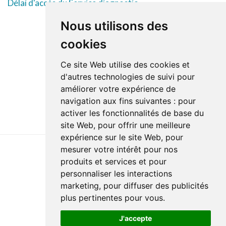
Délai d'accès du Service diagnostic
Nous utilisons des
cookies
Ce site Web utilise des cookies et
d'autres technologies de suivi pour
améliorer votre expérience de
navigation aux fins suivantes :
pour
activer les fonctionnalités de base du
site Web
,
pour offrir une meilleure
expérience sur le site Web
,
pour
mesurer votre intérêt pour nos
produits et services et pour
Dernière mise à jour : 24 octobre 2022
personnaliser les interactions
Accessibilité
Plan du site
Politique de confidentialité
marketing
,
pour diffuser des publicités
Documentation
Réalisation du site
plus pertinentes pour vous
.
J'accepte