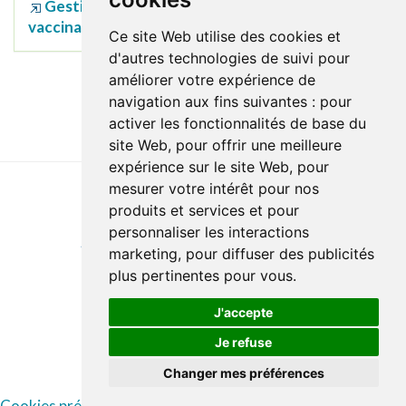
Gestion de la douleur lors de la
vaccination :
enfants
-
Immunisation Canada
Ce site Web utilise des cookies et
d'autres technologies de suivi pour
améliorer votre expérience de
To the top
navigation aux fins suivantes :
pour
activer les fonctionnalités de base du
site Web
,
pour offrir une meilleure
expérience sur le site Web
,
pour
mesurer votre intérêt pour nos
produits et services et pour
Last update : 21 March 2024
personnaliser les interactions
Accessibility
Site map
Privacy policy
Documentation
marketing
,
pour diffuser des publicités
Website development
plus pertinentes pour vous
.
J'accepte
Je refuse
© Santé Québec Laurentides, 2026
Changer mes préférences
Cookies préférences