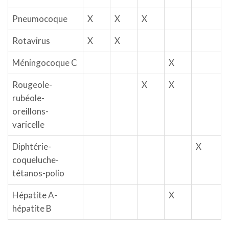
Pneumocoque
X
X
X
Rotavirus
X
X
Méningocoque C
X
Rougeole-
X
X
rubéole-
oreillons-
varicelle
Diphtérie-
X
coqueluche-
tétanos-polio
Hépatite A-
X
hépatite B