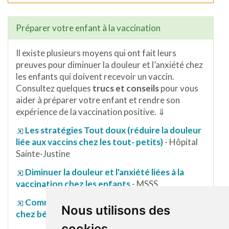
Préparer votre enfant à la vaccination
Il existe plusieurs moyens qui ont fait leurs
preuves pour diminuer la douleur et l’anxiété chez
les enfants qui doivent recevoir un vaccin.
Consultez quelques
trucs et conseils
pour vous
aider à préparer votre enfant et rendre son
expérience de la vaccination positive. ⇓
Les stratégies Tout doux (réduire la douleur
liée aux vaccins chez les tout- petits)
- Hôpital
Sainte-Justine
Diminuer la douleur et l'anxiété liées à la
vaccination chez les enfants
- MSSS
Comment réduire la douleur de vaccination
Nous utilisons des
chez
bébé?
- Maman pour la vie
cookies