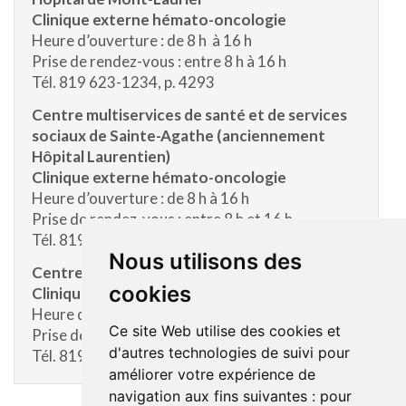
Clinique externe hémato-oncologie
Heure d’ouverture : de 8 h à 16 h
Prise de rendez-vous : entre 8 h à 16 h
Tél. 819 623-1234, p. 4293
Centre multiservices de santé et de services
sociaux de Sainte-Agathe (anciennement
Hôpital Laurentien)
Clinique externe hémato-oncologie
Heure d’ouverture : de 8 h à 16 h
Prise de rendez-vous : entre 8 h et 16 h
Tél. 819 324-4000, p. 34721
Nous utilisons des
Centre de services de Rivière-Rouge
cookies
Clinique externe hémato-oncologie
Heure d’ouverture : de 8 h à 16 h
Ce site Web utilise des cookies et
Prise de rendez-vous : entre 8 h et 16 h
d'autres technologies de suivi pour
Tél. 819 275-2118, p. 53340
améliorer votre expérience de
navigation aux fins suivantes :
pour