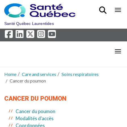
Skip to main content
Bout
Santé Québec Laurentides
Bout
Home
Care and services
Soins respiratoires
Cancer du poumon
CANCER DU POUMON
Cancer du poumon
Modalités d'accès
Coordonnées