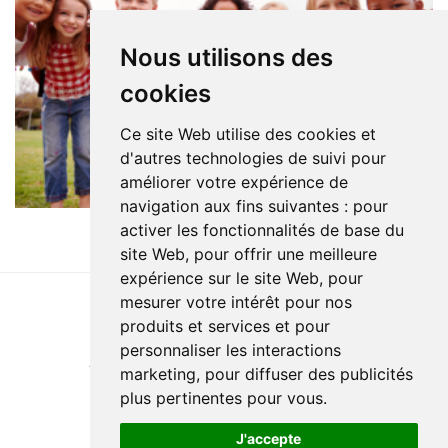
Nous utilisons des
cookies
Ce site Web utilise des cookies et
d'autres technologies de suivi pour
améliorer votre expérience de
navigation aux fins suivantes :
pour
activer les fonctionnalités de base du
site Web
,
pour offrir une meilleure
expérience sur le site Web
,
pour
mesurer votre intérêt pour nos
produits et services et pour
Last update : 19 June 2026
personnaliser les interactions
Accessibility
Site map
Privacy policy
Documentation
marketing
,
pour diffuser des publicités
Website development
plus pertinentes pour vous
.
J'accepte