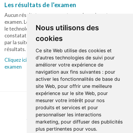
Les résultats de l’examen
Aucun résultat ne vous sera transmis après votre
examen. Le radiologue évalue les images produites par
Nous utilisons des
le technologue et fait un rapport en décrivant les
constatations visualisées sur les images. Le rapport sera
cookies
par la suite envoyé à votre médecin qui vous donnera les
résultats.
Ce site Web utilise des cookies et
d'autres technologies de suivi pour
Cliquez ici pour obtenir un CD ou un DVD de votre
améliorer votre expérience de
examen
navigation aux fins suivantes :
pour
activer les fonctionnalités de base du
site Web
,
pour offrir une meilleure
expérience sur le site Web
,
pour
mesurer votre intérêt pour nos
produits et services et pour
Last update : 26 February 2024
personnaliser les interactions
Accessibility
Site map
Privacy policy
Documentation
marketing
,
pour diffuser des publicités
Website development
plus pertinentes pour vous
.