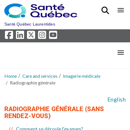
Skip to main content
Bout
Santé Québec Laurentides
Bout
Home
Care and services
Imagerie médicale
Radiographie générale
English
RADIOGRAPHIE GÉNÉRALE (SANS
RENDEZ-VOUS)
Comment se déroule l'examen?