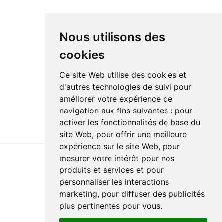
Nous utilisons des
cookies
Ce site Web utilise des cookies et
d'autres technologies de suivi pour
améliorer votre expérience de
navigation aux fins suivantes :
pour
activer les fonctionnalités de base du
site Web
,
pour offrir une meilleure
expérience sur le site Web
,
pour
mesurer votre intérêt pour nos
produits et services et pour
Dernière mise à jour : 2 avril 2025
personnaliser les interactions
Accessibilité
Plan du site
Politique de confidentialité
marketing
,
pour diffuser des publicités
Documentation
Réalisation du site
plus pertinentes pour vous
.