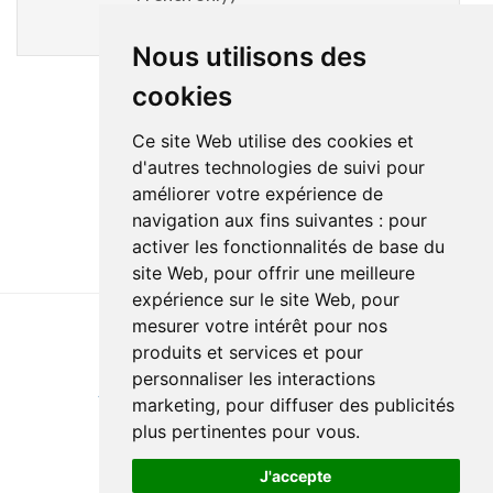
COVID & Cancer Patient Care Video
Nous utilisons des
cookies
Ce site Web utilise des cookies et
d'autres technologies de suivi pour
améliorer votre expérience de
navigation aux fins suivantes :
pour
activer les fonctionnalités de base du
site Web
,
pour offrir une meilleure
expérience sur le site Web
,
pour
mesurer votre intérêt pour nos
produits et services et pour
Last update : 23 December 2024
personnaliser les interactions
Accessibility
Site map
Privacy policy
Documentation
marketing
,
pour diffuser des publicités
Website development
plus pertinentes pour vous
.
J'accepte