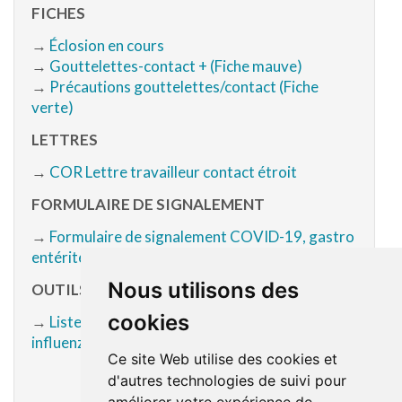
FICHES
→
Éclosion en cours
→
Gouttelettes-contact + (Fiche mauve)
→
Précautions gouttelettes/contact (Fiche
verte)
LETTRES
→
COR Lettre travailleur contact étroit
FORMULAIRE DE SIGNALEMENT
→
Formulaire de signalement COVID-19, gastro
entérite et influenza
Nous utilisons des
OUTILS DE SUIVI DES CAS
cookies
→
Liste de cas COVID-19, gastro entérite et
influenza
Ce site Web utilise des cookies et
d'autres technologies de suivi pour