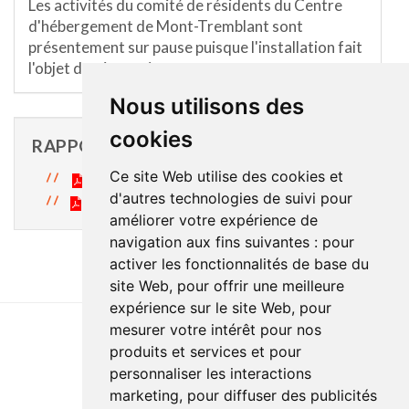
Les activités du comité de résidents du Centre
d'hébergement de Mont-Tremblant sont
présentement sur pause puisque l'installation fait
l'objet de rénovations.
Nous utilisons des
cookies
RAPPORT D'ACTIVITÉS
Ce site Web utilise des cookies et
Rapport d'activités 2023-2024
d'autres technologies de suivi pour
Rapport d'activités 2022-2023
améliorer votre expérience de
navigation aux fins suivantes :
pour
activer les fonctionnalités de base du
site Web
,
pour offrir une meilleure
expérience sur le site Web
,
pour
mesurer votre intérêt pour nos
produits et services et pour
Dernière mise à jour : 20 juin 2024
personnaliser les interactions
Accessibilité
Plan du site
Politique de confidentialité
marketing
,
pour diffuser des publicités
Documentation
Réalisation du site