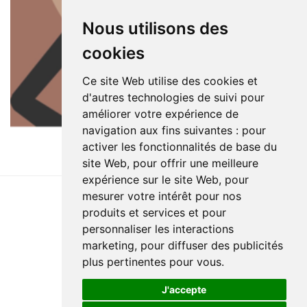
Nous utilisons des
cookies
Ce site Web utilise des cookies et
d'autres technologies de suivi pour
améliorer votre expérience de
navigation aux fins suivantes :
pour
activer les fonctionnalités de base du
site Web
,
pour offrir une meilleure
expérience sur le site Web
,
pour
mesurer votre intérêt pour nos
produits et services et pour
Dernière mise à jour : 30 juillet 2026
personnaliser les interactions
Accessibilité
Plan du site
Politique de confidentialité
marketing
,
pour diffuser des publicités
Documentation
Réalisation du site
plus pertinentes pour vous
.
J'accepte