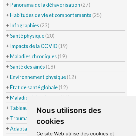
+
Panorama de la défavorisation
(27)
+
Habitudes de vie et comportements
(25)
+
Infographies
(23)
+
Santé physique
(20)
+
Impacts de la COVID
(19)
+
Maladies chroniques
(19)
+
Santé des aînés
(18)
+
Environnement physique
(12)
+
État de santé globale
(12)
+
Maladies infectieuses
(11)
+
Tableaux Coup d'Oeil
(11)
Nous utilisons des
+
Traumatismes non intentionnels
(11)
cookies
+
Adaptation sociale
(10)
Ce site Web utilise des cookies et