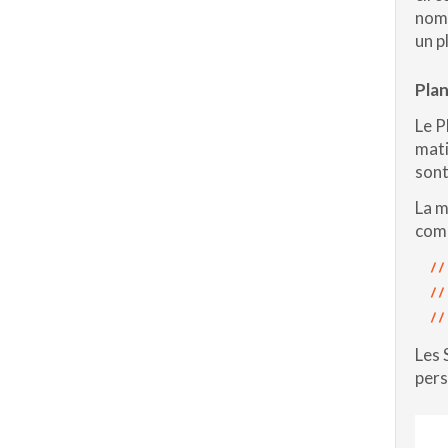
nomb
un p
Plan
Le P
mati
sont
La m
comp
Les 
pers