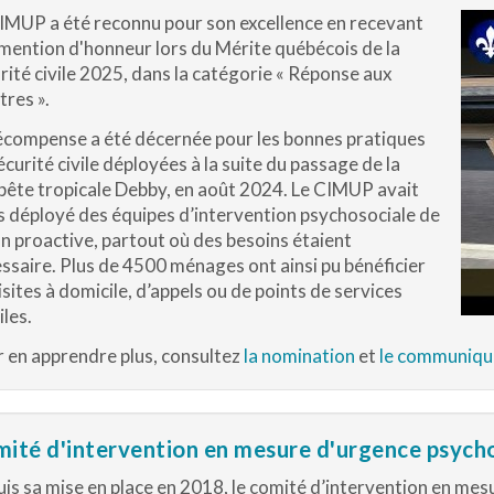
IMUP a été reconnu pour son excellence en recevant
mention d'honneur lors du Mérite québécois de la
rité civile 2025, dans la catégorie « Réponse aux
tres ».
écompense a été décernée pour les bonnes pratiques
écurité civile déployées à la suite du passage de la
ête tropicale Debby, en août 2024. Le CIMUP avait
s déployé des équipes d’intervention psychosociale de
n proactive, partout où des besoins étaient
ssaire. Plus de 4500 ménages ont ainsi pu bénéficier
isites à domicile, d’appels ou de points de services
les.
 en apprendre plus, consultez
la nomination
et
le communiqué
ité d'intervention en mesure d'urgence psych
is sa mise en place en 2018, le comité d’intervention en me