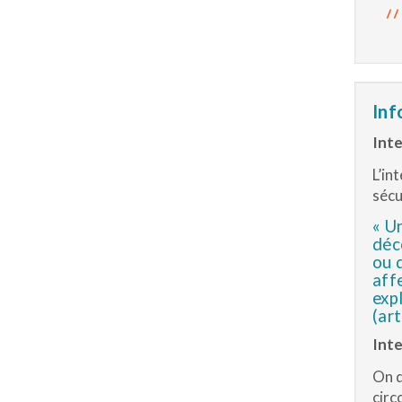
Inf
Inte
L’in
sécur
« U
déc
ou 
aff
exp
(art
Inte
On d
circ