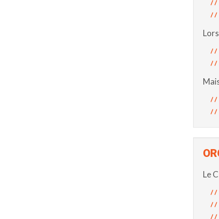
Lors
Mais
OR
Le C