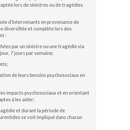
aptée lors de sinistres ou de tragédies
osée d’intervenants en provenance de
se diversifiée et complète lors des
nt :
ées par un sinistre ou une tragédie via
jour, 7 jours par semaine;
nts;
ation de leurs besoins psychosociaux en
t les impacts psychosociaux et en orientant
aptes à les aider;
ragédie et durant la période de
aurentides se voit impliqué dans chacun