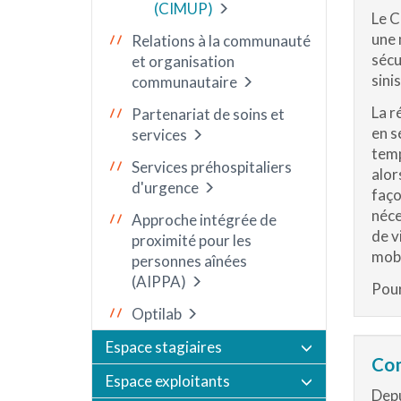
(CIMUP)
Le C
une 
Relations à la communauté
sécu
et organisation
sinis
communautaire
La r
Partenariat de soins et
en s
services
temp
Services préhospitaliers
alor
d'urgence
faço
néce
Approche intégrée de
de v
proximité pour les
mobi
personnes aînées
(AIPPA)
Pour
Optilab
Espace stagiaires
Com
Espace exploitants
Depu