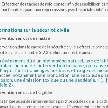
Effectuer des tâches de rôle-conseil afin de sensibiliser le
partenaires quant aux répercussions psychosociales inhére
ormations sur la sécurité civile
rvention en cas de sinistre
tervention dans le cadre de la sécurité civile s’effectue principa
ité civile, au chapitre S-2.3, définit un sinistre ainsi :
n évènement dû à un phénomène naturel, une défail
oulant ou non de l’intervention humaine, qui cause
d’importants dommages aux biens et exige des mesure
ectée, notamment une inondation, une secousse sis
losion, une émission toxique ou une pandémie. » […]
icle 2).
rvention en cas de tragédie
istingue aussi des interventions psychosociales dans le cadr
onscrit dans le temps et dans l’espace. L’évènement est hors 