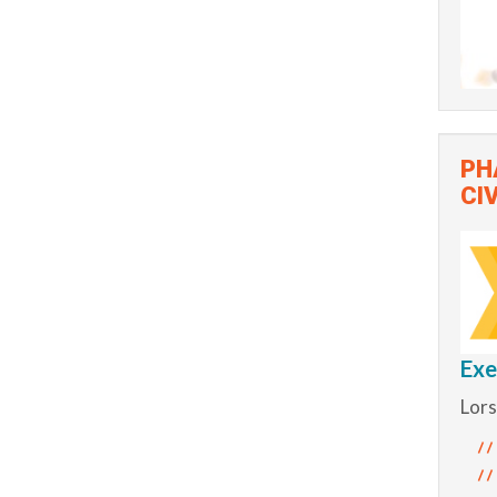
PH
CIV
Exe
Lors