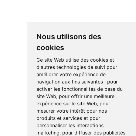
Nous utilisons des
cookies
Ce site Web utilise des cookies et
d'autres technologies de suivi pour
améliorer votre expérience de
navigation aux fins suivantes :
pour
activer les fonctionnalités de base du
site Web
,
pour offrir une meilleure
expérience sur le site Web
,
pour
mesurer votre intérêt pour nos
produits et services et pour
Dernière mise à jour : 5 avril 2022
personnaliser les interactions
Accessibilité
Plan du site
Politique de confidentialité
marketing
,
pour diffuser des publicités