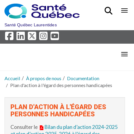
Aller au menu principal
Bout
Santé Québec Laurentides
Bout
Accueil
À propos de nous
Documentation
Plan d'action à l'égard des personnes handicapées
PLAN D'ACTION À L'ÉGARD DES
PERSONNES HANDICAPÉES
Consulter le
Bilan du plan d’action 2024-2025
et plan d’action 2025-2026 à l’égard des