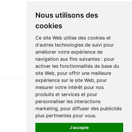
Nous utilisons des
cookies
Ce site Web utilise des cookies et
d'autres technologies de suivi pour
améliorer votre expérience de
navigation aux fins suivantes :
pour
activer les fonctionnalités de base du
site Web
,
pour offrir une meilleure
expérience sur le site Web
,
pour
mesurer votre intérêt pour nos
produits et services et pour
Dernière mise à jour : 24 mars 2025
personnaliser les interactions
Accessibilité
Plan du site
Politique de confidentialité
marketing
,
pour diffuser des publicités
Documentation
Réalisation du site
plus pertinentes pour vous
.
J'accepte