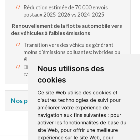
Réduction estimée de 70 000 envois
postaux 2025-2026 vs 2024-2025
Renouvellement de la flotte automobile vers
des véhicules à faibles émissions
Transition vers des véhicules générant
moins d’émissions polluantes; hybrides ou
électriques.
Diminution graduelle de la dépendance aux
Nous utilisons des
carburants fossiles.
cookies
Ce site Web utilise des cookies et
Nos projets à venir
d'autres technologies de suivi pour
améliorer votre expérience de
navigation aux fins suivantes :
pour
activer les fonctionnalités de base du
site Web
,
pour offrir une meilleure
expérience sur le site Web
,
pour