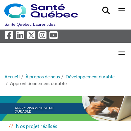
Aller au menu principal
Bout
Santé Québec Laurentides
Bout
Accueil
À propos de nous
Développement durable
Approvisionnement durable
APPROVISIONNEMENT
DURABLE
Nos projet réalisés