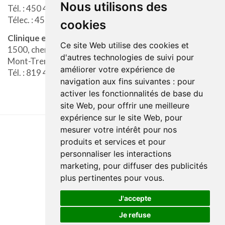
Nous utilisons des
Tél. : 450 432-2777, poste 23231
Télec. : 450 431-8344
cookies
Clinique externe de réadaptation (
physiothérapie
)
Ce site Web utilise des cookies et
1500, chemin Du Docteur-Ouimet
d'autres technologies de suivi pour
Mont-Tremblant (Qc) J8E 0X2
améliorer votre expérience de
Tél. : 819 425-3771
navigation aux fins suivantes :
pour
activer les fonctionnalités de base du
site Web
,
pour offrir une meilleure
expérience sur le site Web
,
pour
mesurer votre intérêt pour nos
produits et services et pour
Dernière mise à jour : 23 juin 2026
personnaliser les interactions
Accessibilité
Plan du site
Politique de confidentialité
marketing
,
pour diffuser des publicités
Documentation
Réalisation du site
plus pertinentes pour vous
.
J'accepte
Je refuse