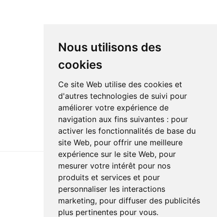
Nous utilisons des
cookies
Ce site Web utilise des cookies et
d'autres technologies de suivi pour
améliorer votre expérience de
navigation aux fins suivantes :
pour
activer les fonctionnalités de base du
site Web
,
pour offrir une meilleure
expérience sur le site Web
,
pour
mesurer votre intérêt pour nos
produits et services et pour
Dernière mise à jour : 24 novembre 2025
personnaliser les interactions
Accessibilité
Plan du site
Politique de confidentialité
marketing
,
pour diffuser des publicités
Documentation
Réalisation du site
plus pertinentes pour vous
.